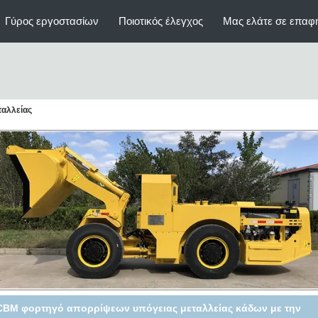
Γύρος εργοστασίων
Ποιοτικός έλεγχος
Μας ελάτε σε επαφ
ταλλείας
80V υπόγειος εξοπλισμός ηλεκτρικό LHD εξόρυξης χρυσού για