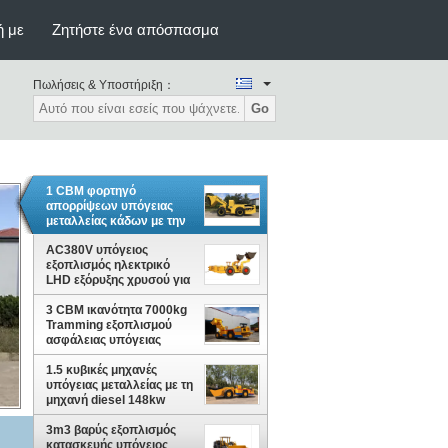
ή με
Ζητήστε ένα απόσπασμα
Πωλήσεις & Υποστήριξη：
Go
1 CBM φορτηγό
απορρίψεων υπόγειας
μεταλλείας κάδων με την
ικανότητα Tramming 2
τόνου
AC380V υπόγειος
εξοπλισμός ηλεκτρικό
LHD εξόρυξης χρυσού για
τη μεταφορά του
3 CBM ικανότητα 7000kg
ανασκαμμένου βράχου
Tramming εξοπλισμού
ασφάλειας υπόγειας
μεταλλείας
1.5 κυβικές μηχανές
υπόγειας μεταλλείας με τη
μηχανή diesel 148kw
3m3 βαρύς εξοπλισμός
κατασκευής υπόγειος