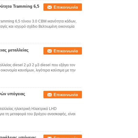
νότητα Tramming 6,5
Επικοινωνία
Tramming 6,5 τόνου 3.0 CBM ικανότητα κάδων,
γές και ισχυρό σχέδιο Βελτιωμένη οικονομία
ιας μεταλλείας
Επικοινωνία
είας diesel 2 μ3 2 μ3 diesel που εξάγει τον
οικονομία καυσίμων, λιγότερα καύσιμα με την
νών υπόγειας
Επικοινωνία
ταλλείας ηλεκτρική Ηλεκτρικό LHD
 για τη μεταφορά του βράχου ανασκαφής, είναι
σφάλειας υπόγειας