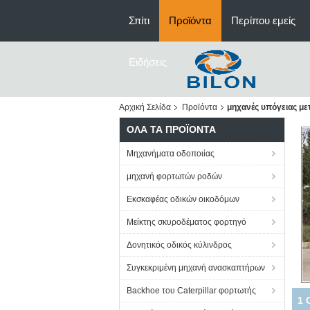
Σπίτι
Προϊόντα
Περίπου εμείς
Ειδήσεις
Αρχική Σελίδα
Προϊόντα
μηχανές υπόγειας με
ΌΛΑ ΤΑ ΠΡΟΪΌΝΤΑ
Μηχανήματα οδοποιίας
μηχανή φορτωτών ροδών
Εκσκαφέας οδικών οικοδόμων
Μείκτης σκυροδέματος φορτηγό
Δονητικός οδικός κύλινδρος
Συγκεκριμένη μηχανή ανασκαπτήρων
Backhoe του Caterpillar φορτωτής
AC3