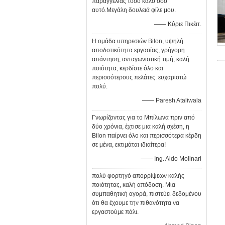
παραγγελίας τόσο καλό όσο
αυτό.Μεγάλη δουλειά φίλε μου.
—— Κύριε Πικέιτ.
Η ομάδα υπηρεσιών Bilon, υψηλή
αποδοτικότητα εργασίας, γρήγορη
απάντηση, ανταγωνιστική τιμή, καλή
ποιότητα, κερδίστε όλο και
περισσότερους πελάτες. ευχαριστώ
πολύ.
—— Paresh Ataliwala
Γνωρίζοντας για το Μπίλωνα πριν από
δύο χρόνια, έχτισε μια καλή σχέση, η
Bilon παίρνει όλο και περισσότερα κέρδη
σε μένα, εκτιμάται ιδιαίτερα!
—— Ing. Aldo Molinari
πολύ φορτηγό απορρίψεων καλής
ποιότητας, καλή απόδοση. Μια
συμπαθητική αγορά, πιστεύει δεδομένου
ότι θα έχουμε την πιθανότητα να
εργαστούμε πάλι.