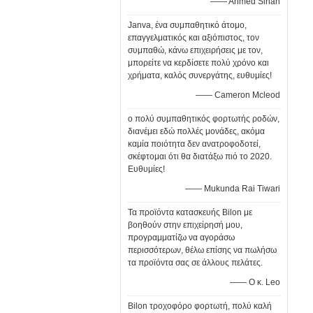
—— Ahmed Sinan
Janva, ένα συμπαθητικό άτομο,
επαγγελματικός και αξιόπιστος, τον
συμπαθώ, κάνω επιχειρήσεις με τον,
μπορείτε να κερδίσετε πολύ χρόνο και
χρήματα, καλός συνεργάτης, ευθυμίες!
—— Cameron Mcleod
ο πολύ συμπαθητικός φορτωτής ροδών,
διανέμει εδώ πολλές μονάδες, ακόμα
καμία ποιότητα δεν ανατροφοδοτεί,
σκέφτομαι ότι θα διατάξω πιό το 2020.
Ευθυμίες!
—— Mukunda Rai Tiwari
Τα προϊόντα κατασκευής Bilon με
βοηθούν στην επιχείρησή μου,
προγραμματίζω να αγοράσω
περισσότερων, θέλω επίσης να πωλήσω
τα προϊόντα σας σε άλλους πελάτες.
—— Ο κ. Leo
Bilon τροχοφόρο φορτωτή, πολύ καλή