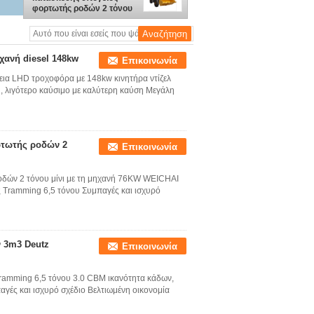
φορτωτής ροδών 2 τόνου
μίνι με τη μηχανή 76KW
WEICHAI
ηχανή diesel 148kw
Επικοινωνία
εια LHD τροχοφόρα με 148kw κινητήρα ντίζελ
υ, λιγότερο καύσιμο με καλύτερη καύση Μεγάλη
ρτωτής ροδών 2
Επικοινωνία
οδών 2 τόνου μίνι με τη μηχανή 76KW WEICHAI
 Tramming 6,5 τόνου Συμπαγές και ισχυρό
 3m3 Deutz
Επικοινωνία
Tramming 6,5 τόνου 3.0 CBM ικανότητα κάδων,
γές και ισχυρό σχέδιο Βελτιωμένη οικονομία