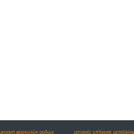
μηχανή φορτωτών ροδών
μηχανές υπόγειας μεταλλεία