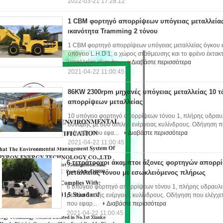
2022-03-21 17:28:12
1 CBM φορτηγό απορρίψεων υπόγειας μεταλλείας
ικανότητα Tramming 2 τόνου
1 CBM φορτηγό απορρίψεων υπόγειας μεταλλείας όγκου κ
υπόγειο L.H.D 1, ο χώρος στάθμευσης και το φρένο έκτα
μεταλλείας είναι άν...
Διαβάστε περισσότερα
2021-04-22 11:00:45
86KW 2300rpm μηχανές υπόγειας μεταλλείας 10 
απορρίψεων μεταλλείας
10 υπόγειο φορτηγό απορρίψεων τόνου 1, πλήρης υδραυ
δύναμης με δύο διπλής ενέργειας κυλίνδρους. Οδήγηση που
η άνοιξη που εφα...
Διαβάστε περισσότερα
2021-04-22 11:00:45
6 τετράτροχοι άκαμπτοι άξονες φορτηγών απορρ
μεταλλείας τόνου με εσωκλειόμενος πλήρως
6 υπόγειο φορτηγό απορρίψεων τόνου 1, πλήρης υδραυλι
με δύο διπλής ενέργειας κυλίνδρους. Οδήγηση που ελέγχετα
που εφαρ...
Διαβάστε περισσότερα
2021-04-22 11:00:45