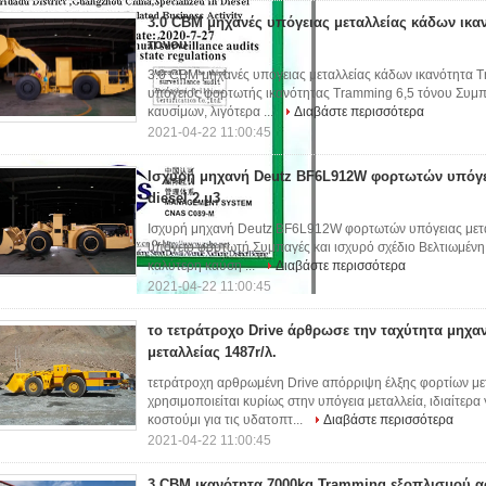
3.0 CBM μηχανές υπόγειας μεταλλείας κάδων ικα
τόνου
3.0 CBM μηχανές υπόγειας μεταλλείας κάδων ικανότητα 
υπόγειος φορτωτής ικανότητας Tramming 6,5 τόνου Συμπα
καυσίμων, λιγότερα ...
Διαβάστε περισσότερα
2021-04-22 11:00:45
Ισχυρή μηχανή Deutz BF6L912W φορτωτών υπόγε
diesel 2 μ3
Ισχυρή μηχανή Deutz BF6L912W φορτωτών υπόγειας μεταλλ
υπόγειο φορτωτή Συμπαγές και ισχυρό σχέδιο Βελτιωμένη 
καλύτερη καύση ...
Διαβάστε περισσότερα
2021-04-22 11:00:45
το τετράτροχο Drive άρθρωσε την ταχύτητα μηχα
μεταλλείας 1487r/λ.
τετράτροχη αρθρωμένη Drive απόρριψη έλξης φορτίων με
χρησιμοποιείται κυρίως στην υπόγεια μεταλλεία, ιδιαίτερα
κοστούμι για τις υδατοπτ...
Διαβάστε περισσότερα
2021-04-22 11:00:45
3 CBM ικανότητα 7000kg Tramming εξοπλισμού α